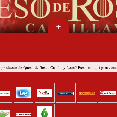
+
o productor de Queso de Rosca Castilla y León? Presiona aquí para conta