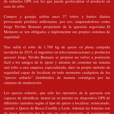
de señuelos GPS con los que puede geolocalizar el producto en
caso de robo.
Campos y granjas sufren unos 37 robos y hurtos diarios
provocando pérdidas millonarias, por eso, emprendedores como
Jorge Triviño Romano propietario de la quesería segoviana El
Molinero se ven obligados a implementar sus propios sistemas de
seguridad.
Tras sufrir el robo de 1.700 kg de queso en plena campaña
navideña de 2015, el ingeniero en telecomunicaciones y productor
quesero Jorge Triviño Romano se propuso no volver a ponérselo
fácil a los amigos de lo ajeno y además de contratar un sistema
anti robo a una empresa especializada, ideó su propio método de
seguridad capaz de localizar en todo momento cualquiera de los
"quesos señuelo" distribuidos de manera estratégica por las
cámaras de maduración.
Los quesos señuelo, que sólo los operarios de la quesería son
capaces de identificar, tienen en su interior un dispositivo GPS de
diferentes tamaños según el tipo de queso a localizar; semicurado,
curado o Queso de Rosca Castilla y León. Además las baterías son
de larga duración por lo que en caso necesario, el seguimiento