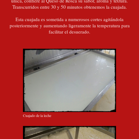
única, confiere al Queso de Rosca su sabor, aroma y textura.
Transcurridos entre 30 y 50 minutos obtenemos la cuajada.
Esta cuajada es sometida a numerosos cortes agitándola
posteriormente y aumentando ligeramente la temperatura para
facilitar el desuerado.
Cuajado de la leche